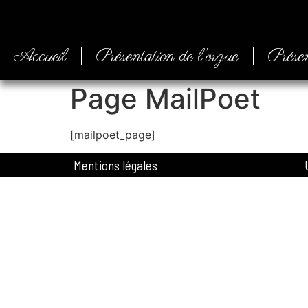
Accueil
Présentation de l’orgue
Présen
Page MailPoet
[mailpoet_page]
Mentions légales